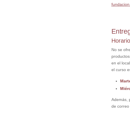
fundacion
Entreg
Horari
No se ofr
productos
en el loc
el curso e
Mart
Miér
Además, p
de correo