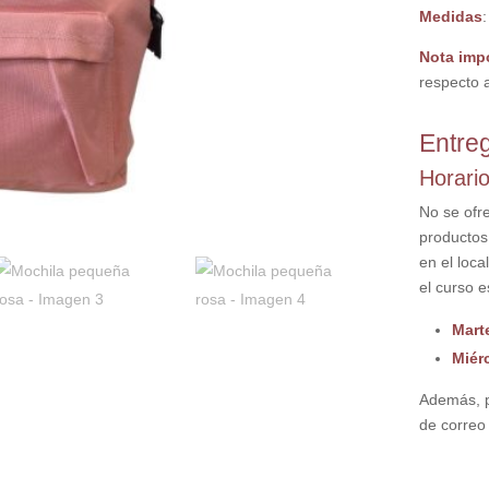
Medidas
Nota imp
respecto a
Entreg
Horari
No se ofr
productos
en el loc
el curso e
Mart
Miér
Además, p
de correo